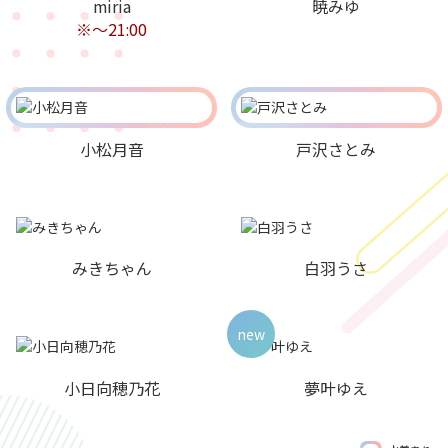
miria
暁みゆ
※～21:00
小松月音
戸沢さとみ
みきちゃん
白羽うさ
new
小日向穂乃花
夢叶ゆえ