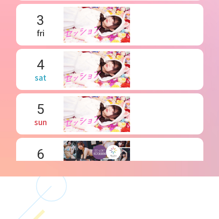
3
fri
4
sat
5
sun
6
mon
7
tue