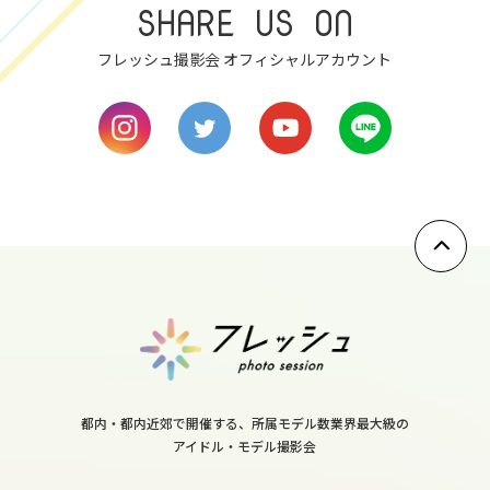
SHARE US ON
8
フレッシュ撮影会 オフィシャルアカウント
wed
9
thu
10
fri
11
sat
12
sun
13
都内・都内近郊で開催する、所属モデル数業界最大級の
mon
アイドル・モデル撮影会
14