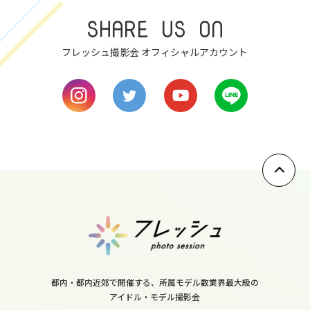
7
SHARE US ON
fri
フレッシュ撮影会 オフィシャルアカウント
8
sat
9
sun
10
mon
11
tue
12
都内・都内近郊で開催する、所属モデル数業界最大級の
アイドル・モデル撮影会
wed