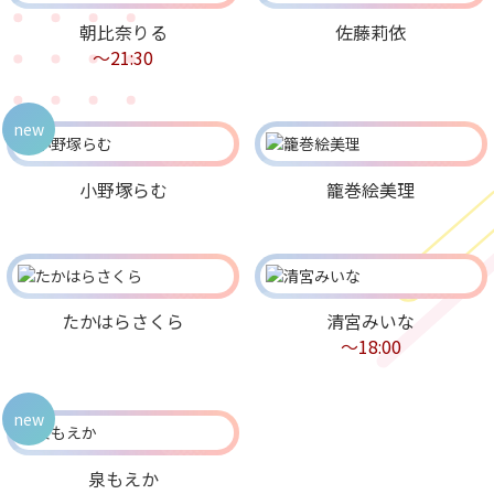
朝比奈りる
佐藤莉依
～21:30
new
小野塚らむ
籠巻絵美理
たかはらさくら
清宮みいな
～18:00
new
泉もえか