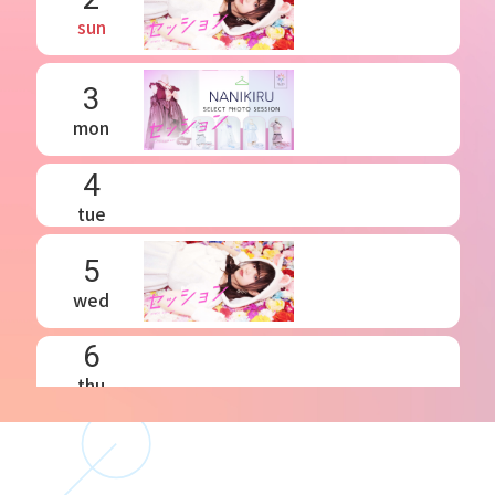
sun
3
mon
4
tue
5
wed
6
thu