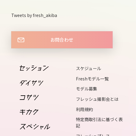
13
Tweets by fresh_akiba
thu
お問合わせ
14
fri
15
スケジュール
sat
Freshモデル一覧
16
モデル募集
sun
フレッシュ撮影会とは
17
利用規約
mon
特定商取引法に基づく表
記
18
フレッシュプレス