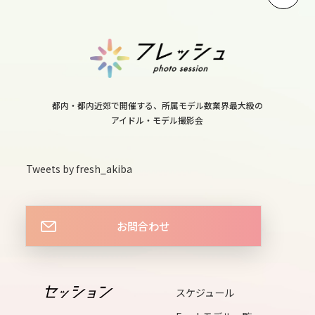
10
mon
11
tue
12
都内・都内近郊で開催する、所属モデル数業界最大級の
アイドル・モデル撮影会
wed
13
Tweets by fresh_akiba
thu
お問合わせ
14
fri
15
スケジュール
sat