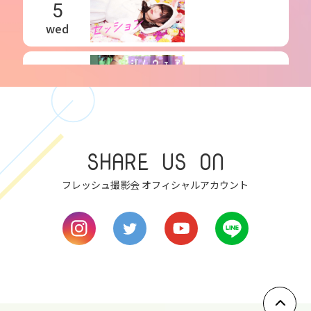
5
wed
6
thu
7
SHARE US ON
fri
フレッシュ撮影会 オフィシャルアカウント
8
sat
9
sun