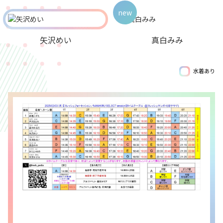
new
矢沢めい
真白みみ
水着あり