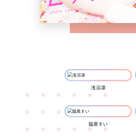
浅沼凛
猫黒すい