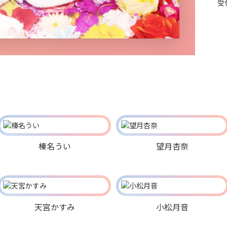
受
榛名うい
望月杏奈
天宮かすみ
小松月音