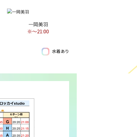
一岡美羽
※～21:00
水着あり