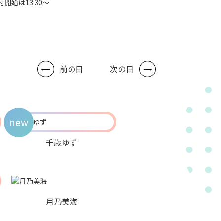
付開始は13:30～
前の日
次の日
new
千歳ゆず
月乃美海