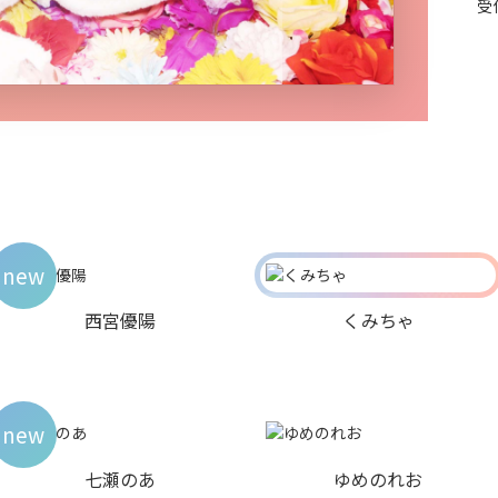
受
new
西宮優陽
くみちゃ
new
七瀬のあ
ゆめのれお