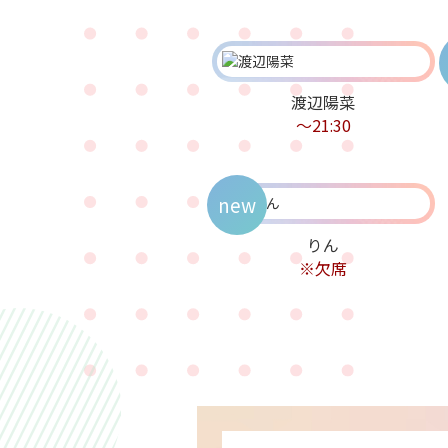
渡辺陽菜
～21:30
new
りん
※欠席