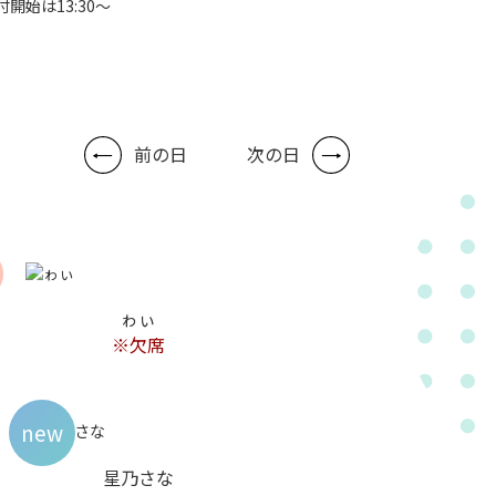
付開始は13:30～
前の日
次の日
ゎぃ
※欠席
new
星乃さな