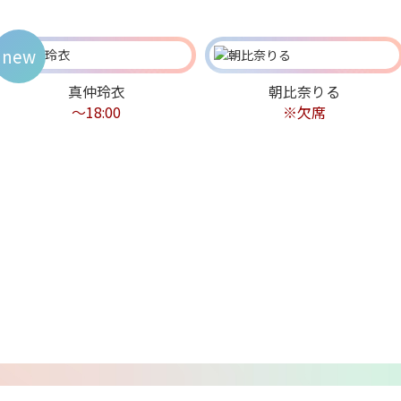
new
真仲玲衣
朝比奈りる
～18:00
※欠席