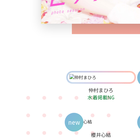
仲村まひろ
水着掲載NG
new
櫻井心結