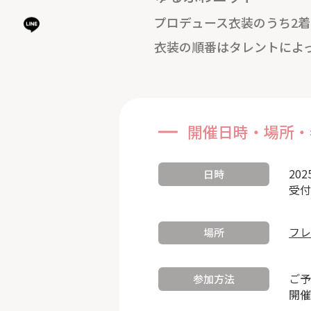
プロデュース衣装のうち2
衣装の順番はタレントによ
開催日時・場所・
202
日時
受付
フレ
場所
ご予
参加方法
開催