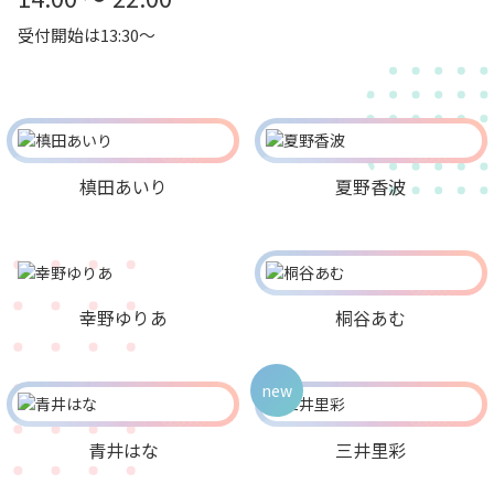
受付開始は13:30～
槙田あいり
夏野香波
幸野ゆりあ
桐谷あむ
new
青井はな
三井里彩