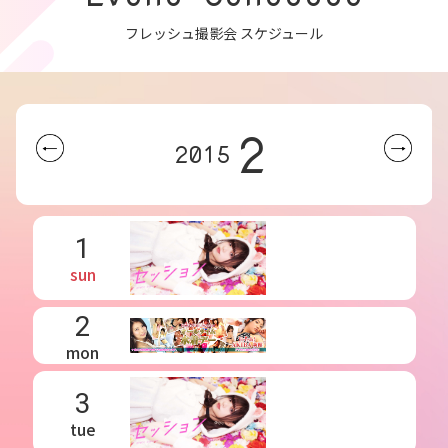
フレッシュ撮影会 スケジュール
2
2015
1
sun
2
mon
3
tue