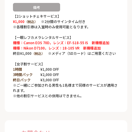
備考
【2ショットチェキサービス】
¥1,000
※2分間のサインタイム付き
（税込）
※各種割引券は入室時のみ使用可能となります。
【一眼レフカメラレンタルサービス】
機種：Canon EOS 70D，レンズ：EF-S18-55 IS 新機種追加
機種：Nikon D7100，レンズ：18-105 VR 新機種追加
終日¥1,000
※メディア（SDカード）はご用意ください
（税込）
【女子割サービス】
1時間
¥1,000 OFF
3時間パック
¥2,000 OFF
終日パック
¥3,000 OFF
※ご一緒にご参加される男性も1名様まで同様のサービスが適用さ
れます。
※他の割引サービスとの併用はできません。