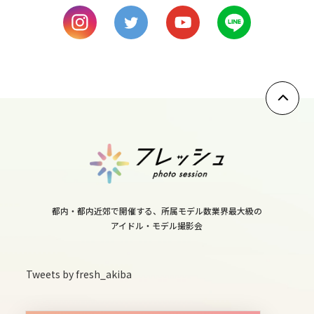
9
mon
10
tue
11
wed
都内・都内近郊で開催する、所属モデル数業界最大級の
アイドル・モデル撮影会
12
thu
Tweets by fresh_akiba
13
fri