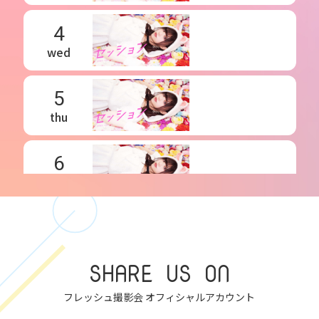
4
wed
5
thu
6
fri
7
sat
SHARE US ON
8
フレッシュ撮影会 オフィシャルアカウント
sun