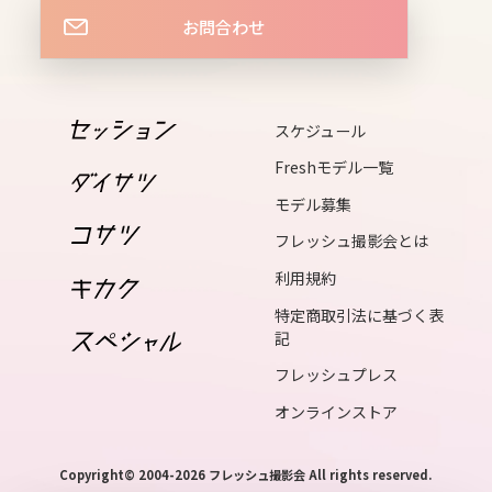
お問合わせ
14
sat
スケジュール
15
Freshモデル一覧
sun
モデル募集
フレッシュ撮影会とは
16
利用規約
mon
特定商取引法に基づく表
17
記
tue
フレッシュプレス
オンラインストア
18
wed
Copyright© 2004-2026 フレッシュ撮影会 All rights reserved.