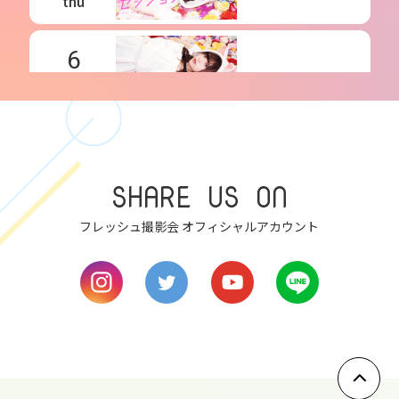
thu
6
fri
7
sat
SHARE US ON
8
フレッシュ撮影会 オフィシャルアカウント
sun
9
mon
10