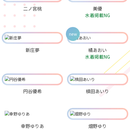
二ノ宮桃
美優
水着掲載NG
new
新庄夢
橘あおい
水着掲載NG
円谷優希
槙田あいり
幸野ゆりあ
畑野ゆり