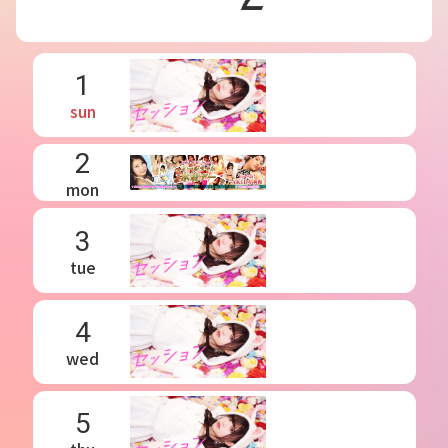
1
sun
2
mon
3
tue
4
wed
5