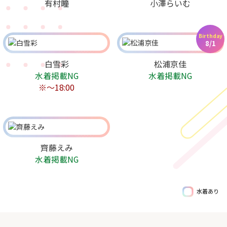
有村瞳
小澤らいむ
Birthday
8/1
白雪彩
松浦京佳
水着掲載NG
水着掲載NG
※～18:00
齊藤えみ
水着掲載NG
水着あり