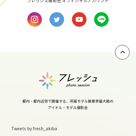
フレッシュ撮影会 オフィシャルアカウント
sun
9
mon
10
tue
11
wed
12
都内・都内近郊で開催する、所属モデル数業界最大級の
アイドル・モデル撮影会
thu
13
Tweets by fresh_akiba