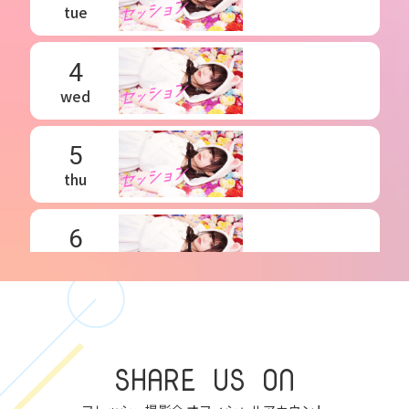
tue
4
wed
5
thu
6
fri
7
sat
SHARE US ON
8