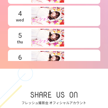
4
wed
5
thu
6
fri
7
sat
SHARE US ON
8
フレッシュ撮影会 オフィシャルアカウント
sun