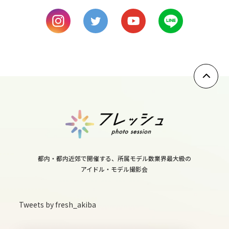
9
mon
10
tue
11
wed
12
都内・都内近郊で開催する、所属モデル数業界最大級の
アイドル・モデル撮影会
thu
13
Tweets by fresh_akiba
fri