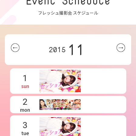
Event Schedule
フレッシュ撮影会 スケジュール
11
2015
1
sun
2
mon
3
tue