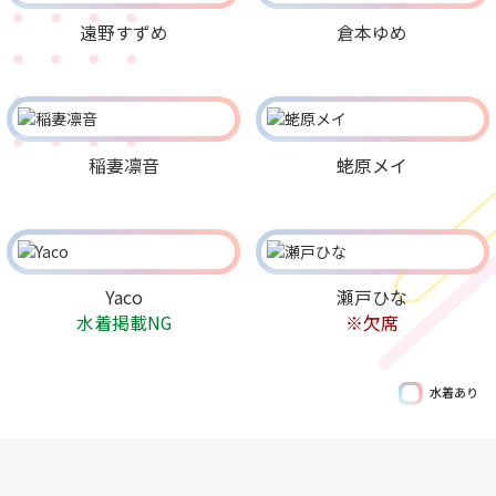
遠野すずめ
倉本ゆめ
稲妻凛音
蛯原メイ
Yaco
瀬戸ひな
水着掲載NG
※欠席
水着あり