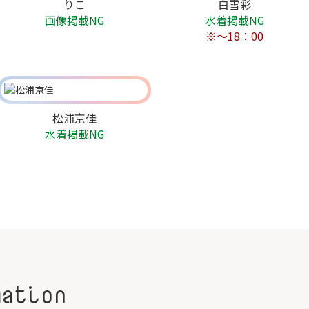
りこ
白雪彩
画像掲載NG
水着掲載NG
※～18：00
松浦京佳
水着掲載NG
mation