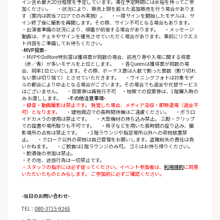
イン含め最大20分程度を予定しています。滞在予定時間には余裕を持ってご参
加ください。 ・状況により、販売上限を超えた追加販売を行う場合がありま
す（案内は該当フロアでのみ実施）。 ・一度サインを開始したモデルは、サ
イン終了後に撮影を再開します。その際、サイン不可となる場合もあります。
・出演者準備の状況により、順番が前後する場合があります。 ・メッセージ
動画は、チェキやサインを優先させていただく場合があります。事前にリクエス
ト内容をご準備してお待ちください。
-MVP投票-
・MVPやDoMore特別賞は獲得票が同数の場合、前売り券や入場に関する得票
（赤／青）が多いモデルを上位とします。 ・各Queenは獲得票が同数の場
合、同率1位といたします。その際、ボーナス票は人数で割った票数（割り切れ
ない票は切り捨て）とさせていただきます。 ・ウイニングフォトは対象モデ
ルの都合により中止となる場合がございます。その場合でも返金や代替サービス
はございません。 ・投票券は再発行不可 ・物販での投票券は、1階購入時の
み お渡しします。
-その他注意事項-
・録音・動画撮影は禁止です。 発覚した場合、メディア没収・即時退場（返金不
可）となります。
・建物周辺での長時間待機はご遠慮ください。 ・ポラロ
イドカメラの使用は禁止です。 ・大型機材の持ち込み禁止。 三脚・クリップ
での設置や場所取りも不可です。 ・椅子などを用いた長時間の座り込み、撮
影場所の占有は禁止です。 ・1階ラウンジや指定場所以外への荷物放置禁
止。 ・クローク以外の荷物は自己管理をお願いします。盗難紛失の責任は負
いかねます。 ・ご飲食は1階ラウンジのみ可。 ゴミはお持ち帰りください。
・飲酒後の参加は禁止。
・その他、迷惑行為は一切禁止です。
・スタッフの指示には必ず従ってください。イベント参加者は、
利用規約
に同意
いただいたものとみなします。 ご参加前に必ずご確認ください。
-当日のお問い合わせ-
TEL：
080-3715-9265