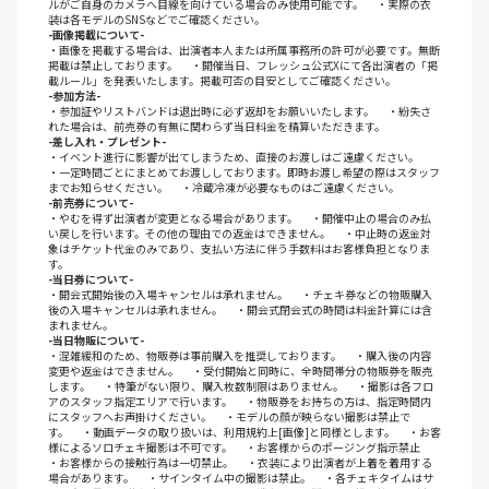
ルがご自身のカメラへ目線を向けている場合のみ使用可能です。 ・実際の衣
装は各モデルのSNSなどでご確認ください。
-画像掲載について-
・画像を掲載する場合は、出演者本人または所属事務所の許可が必要です。無断
掲載は禁止しております。 ・開催当日、フレッシュ公式Xにて各出演者の「掲
載ルール」を発表いたします。掲載可否の目安としてご確認ください。
-参加方法-
・参加証やリストバンドは退出時に必ず返却をお願いいたします。 ・紛失さ
れた場合は、前売券の有無に関わらず当日料金を精算いただきます。
-差し入れ・プレゼント-
・イベント進行に影響が出てしまうため、直接のお渡しはご遠慮ください。
・一定時間ごとにまとめてお渡ししております。即時お渡し希望の際はスタッフ
までお知らせください。 ・冷蔵冷凍が必要なものはご遠慮ください。
-前売券について-
・やむを得ず出演者が変更となる場合があります。 ・開催中止の場合のみ払
い戻しを行います。その他の理由での返金はできません。 ・中止時の返金対
象はチケット代金のみであり、支払い方法に伴う手数料はお客様負担となりま
す。
-当日券について-
・開会式開始後の入場キャンセルは承れません。 ・チェキ券などの物販購入
後の入場キャンセルは承れません。 ・開会式閉会式の時間は料金計算には含
まれません。
-当日物販について-
・混雑緩和のため、物販券は事前購入を推奨しております。 ・購入後の内容
変更や返金はできません。 ・受付開始と同時に、全時間帯分の物販券を販売
します。 ・特筆がない限り、購入枚数制限はありません。 ・撮影は各フロ
アのスタッフ指定エリアで行います。 ・物販券をお持ちの方は、指定時間内
にスタッフへお声掛けください。 ・モデルの顔が映らない撮影は禁止で
す。 ・動画データの取り扱いは、利用規約上[画像]と同様とします。 ・お客
様によるソロチェキ撮影は不可です。 ・お客様からのポージング指示禁止
・お客様からの接触行為は一切禁止。 ・衣装により出演者が上着を着用する
場合があります。 ・サインタイム中の撮影は禁止。 ・各チェキタイムはサ