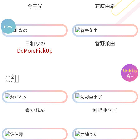
今田光
石原由希
new
日和なの
菅野茉由
DoMorePickUp
Birthday
C組
8/1
薺かれん
河野亜季子