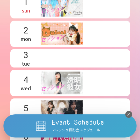
1
sun
2
mon
3
tue
4
wed
5
thu
Event Schedule
フレッシュ撮影会 スケジュール
6