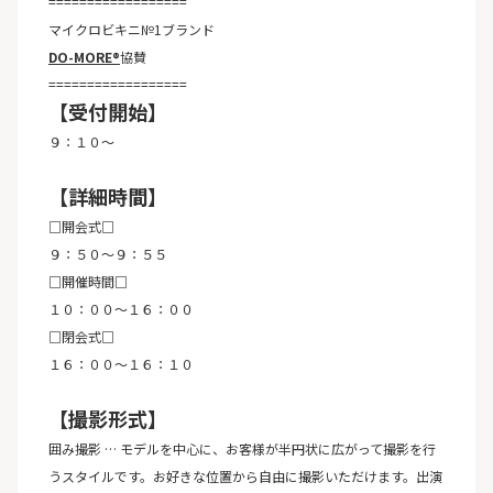
==================
マイクロビキニ№1ブランド
DO-MORE®
協賛
==================
【受付開始】
９：１０〜
【詳細時間】
□開会式□
９：５０～９：５５
□開催時間□
１０：００～１６：００
□閉会式□
１６：００～１６：１０
【撮影形式】
囲み撮影 … モデルを中心に、お客様が半円状に広がって撮影を行
うスタイルです。お好きな位置から自由に撮影いただけます。出演