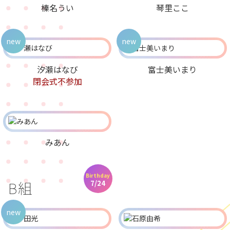
榛名うい
琴里ここ
new
new
汐瀬はなび
富士美いまり
閉会式不参加
みあん
Birthday
B組
7/24
new