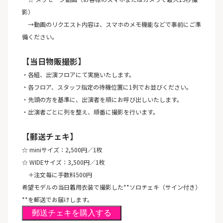
影）
→動画のリクエスト内容は、スマホのメモ機能などで事前にご準
備ください。
【当日物販撮影】
・各組、出演フロアにて実施いたします。
・各フロア、スタッフ指定の待機位置に1列でお並びください。
・先頭の方を基準に、出演者を順にお呼び出しいたします。
・出演者ごとに列を整え、順番に撮影を行います。
【郵送チェキ】
☆ miniサイズ：2,500円／1枚
☆ WIDEサイズ：3,500円／1枚
＋注文毎に手数料500円
希望モデルの当日着用衣装で撮影した**ソロチェキ（サイン付き）
**を郵送でお届けします。
郵送チェキを購入する