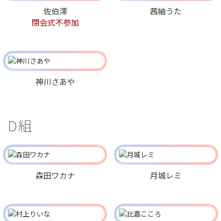
佐伯澪
茜紬うた
閉会式不参加
神川さあや
D組
森田ワカナ
月城レミ