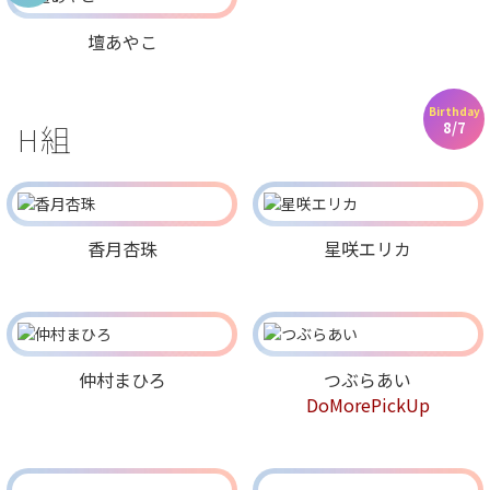
壇あやこ
Birthday
H組
8/7
香月杏珠
星咲エリカ
仲村まひろ
つぶらあい
DoMorePickUp