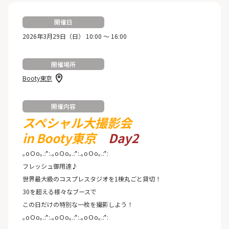
開催日
2026年3月29日（日） 10:00 ～ 16:00
開催場所
Booty東京
開催内容
スペシャル大撮影会
in Booty東京
Day2
｡oＯo｡.:*:.｡oＯo｡.:*:.｡oＯo｡.:*:
フレッシュ御用達♪
世界最大級のコスプレスタジオを1棟丸ごと貸切！
30を超える様々なブースで
この日だけの特別な一枚を撮影しよう！
｡oＯo｡.:*:.｡oＯo｡.:*:.｡oＯo｡.:*: