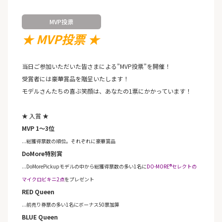
MVP投票
★ MVP投票 ★
当日ご参加いただいた皆さまによる”MVP投票”を開催！
受賞者には豪華賞品を贈呈いたします！
モデルさんたちの喜ぶ笑顔は、あなたの1票にかかっています！
★ 入賞 ★
MVP 1～3位
...総獲得票数の順位。それぞれに豪華賞品
DoMore特別賞
...DoMorePickupモデルの中から総獲得票数の多い1名に
DO-MORE®セレクトの
マイクロビキニ2点
をプレゼント
RED Queen
...前売り券票の多い1名にボーナス50票加算
BLUE Queen