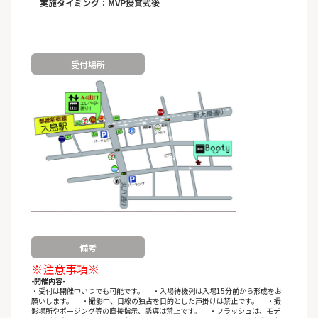
実施タイミング：MVP授賞式後
受付場所
備考
※注意事項※
-開催内容-
・受付は開催中いつでも可能です。 ・入場待機列は入場15分前から形成をお
願いします。 ・撮影中、目線の独占を目的とした声掛けは禁止です。 ・撮
影場所やポージング等の直接指示、誘導は禁止です。 ・フラッシュは、モデ