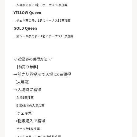
...入場票の多い1名にボーナス50票加算
YELLOW Queen
...チェキ票の多い1名にボーナス15票加算
GOLD Queen
...金シール票の多い1名にボーナス15票加算
▽ 投票券の獲得方法 ▽
[前売り券票]
→前売り券提示で入場に6票獲得
［入場票］
→入場時に獲得
・入場1回/1票
・9:50までの入場/1票
［チェキ票］
→物販購入で獲得
・チェキ券1枚/1票
・スペシャルコンテンツ券1枚/1票