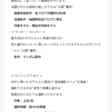
開会式にて各フロアで抽選会を行います。
当選されたお客様の推しモデルは”10票”獲得！
抽選参加条件：各フロア先着約50名様
当選条件：抽選時該当フロアに滞在
対象モデル：開会式参加モデル
☆ ラッキー・ロッカー ☆
最大4名のモデルさんに幸運が訪れる!!
控え室のロッカーに青いカードが入っていたモデルさんはギフトカ
ードと”10票”獲得！
条件：ランダム配布
☆ ウィニングフォト ☆
MVPに輝いたモデルさん限定の”追加撮影タイム”を実施！
撮影できるのは”前売り券購入者のみ”
授賞式はどなたでも撮影いただけます。
対象：上位1名
撮影時間：最大5分程度