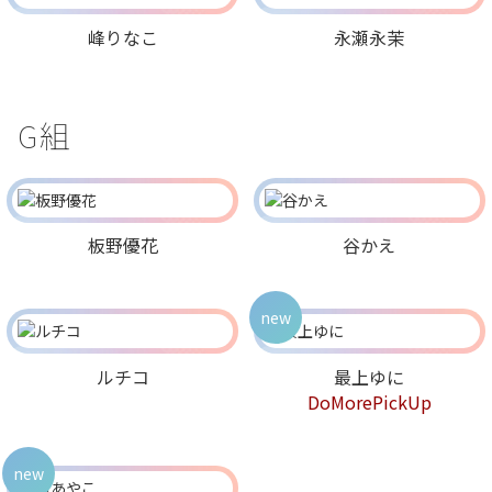
峰りなこ
永瀬永茉
G組
板野優花
谷かえ
new
ルチコ
最上ゆに
DoMorePickUp
new