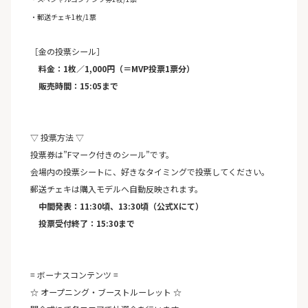
・郵送チェキ1枚/1票
［金の投票シール］
料金：1枚／1,000円（＝MVP投票1票分）
販売時間：15:05まで
▽ 投票方法 ▽
投票券は”Fマーク付きのシール”です。
会場内の投票シートに、好きなタイミングで投票してください。
郵送チェキは購入モデルへ自動反映されます。
中間発表：11:30頃、13:30頃（公式Xにて）
投票受付終了：15:30まで
= ボーナスコンテンツ =
☆ オープニング・ブーストルーレット ☆