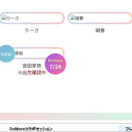
りーさ
瑚春
new
Birthday
宮田芽依
7/24
※出欠確認中