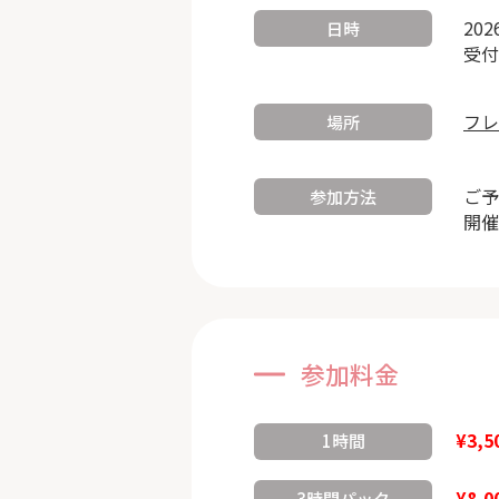
202
日時
受付
フレ
場所
ご予
参加方法
開催
参加料金
¥3,5
1時間
¥8,0
3時間パック