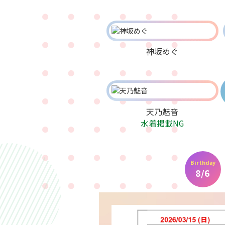
神坂めぐ
天乃魅音
水着掲載NG
Birthday
8/6