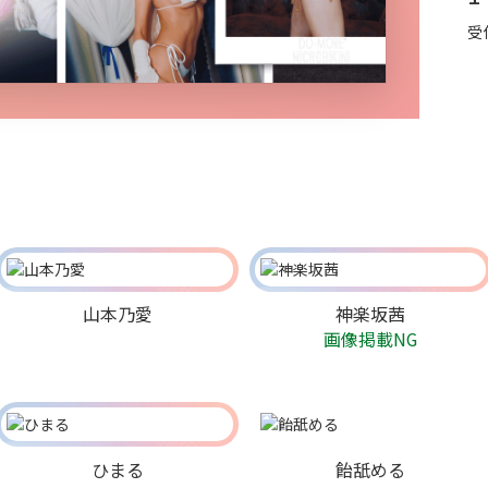
受
山本乃愛
神楽坂茜
画像掲載NG
ひまる
飴舐める