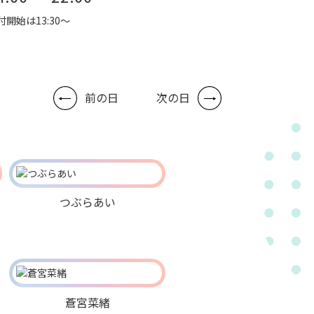
付開始は13:30～
前の日
次の日
つぶらあい
蒼宮菜緒