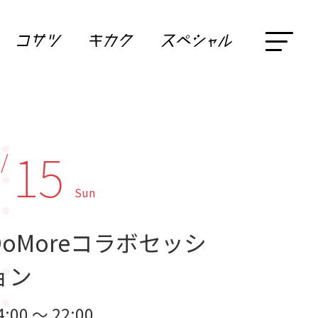
15
 /
Sun
DoMoreコラボセッシ
ョン
4:00 ～ 22:00