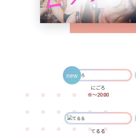
new
にごろ
※～20:00
てるる