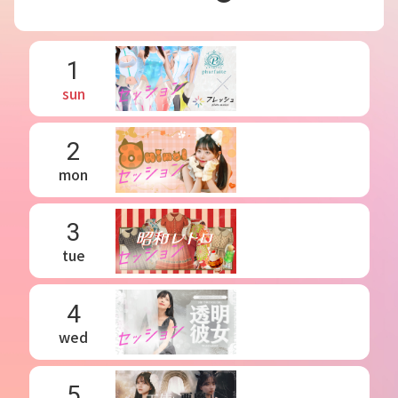
1
sun
2
mon
3
tue
4
wed
5