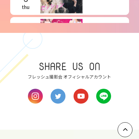
thu
6
fri
7
SHARE US ON
sat
フレッシュ撮影会 オフィシャルアカウント
8
sun
9
mon
10
tue