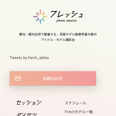
11
wed
12
thu
都内・都内近郊で開催する、所属モデル数業界最大級の
13
アイドル・モデル撮影会
fri
14
Tweets by fresh_akiba
sat
15
お問合わせ
sun
16
mon
スケジュール
17
Freshモデル一覧
tue