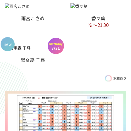
雨宮こさめ
香々葉
※〜21:30
new
Birthday
7/21
陽奈森 千尋
水着あり