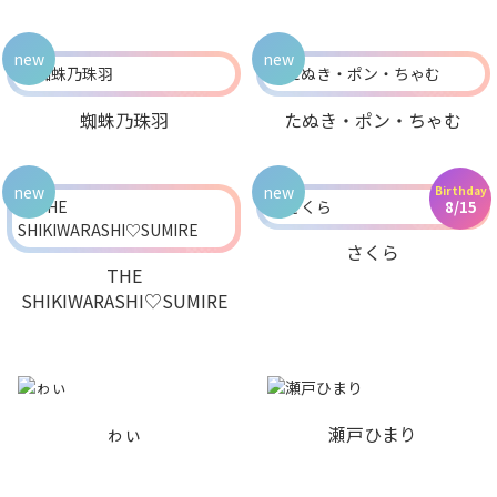
new
new
蜘蛛乃珠羽
たぬき・ポン・ちゃむ
new
new
Birthday
8/15
さくら
THE
SHIKIWARASHI♡SUMIRE
ゎぃ
瀬戸ひまり