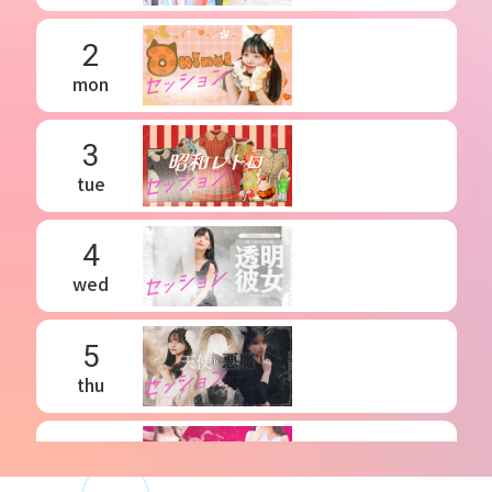
2
mon
3
tue
4
wed
5
thu
6
fri