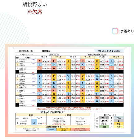
胡桃野まい
※欠席
水着あり