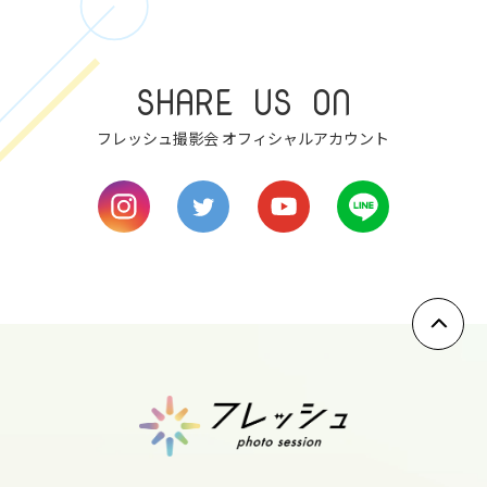
7
SHARE US ON
sat
フレッシュ撮影会 オフィシャルアカウント
8
sun
9
mon
10
tue
11
wed
12
thu