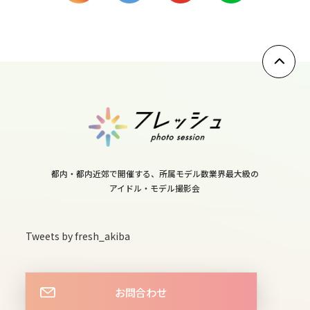
9
mon
10
tue
11
wed
12
thu
都内・都内近郊で開催する、所属モデル数業界最大級の
13
アイドル・モデル撮影会
fri
14
Tweets by fresh_akiba
sat
15
お問合わせ
sun