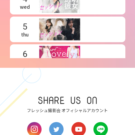
4
wed
5
thu
6
fri
7
SHARE US ON
sat
フレッシュ撮影会 オフィシャルアカウント
8
sun