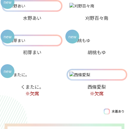
new
水野あい
刈野百々南
new
new
初芽まい
胡桃もゆ
new
くまたに。
西條愛梨
※欠席
※欠席
水着あり