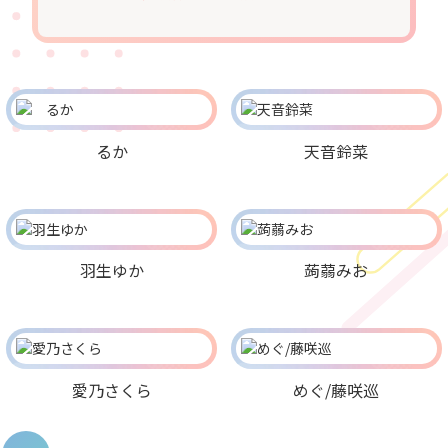
るか
天音鈴菜
羽生ゆか
蒟蒻みお
愛乃さくら
めぐ/藤咲巡