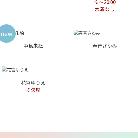
※〜20:00
水着なし
new
中島朱絵
春音さゆみ
花宮ゆりえ
※欠席