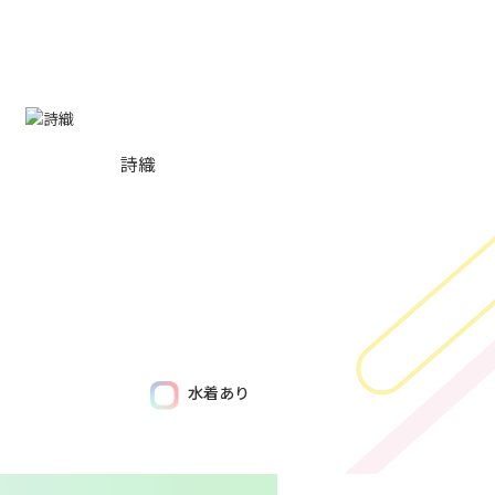
詩織
水着あり