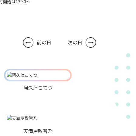
付開始は13:30～
前の日
次の日
阿久津こてつ
天満屋敷智乃