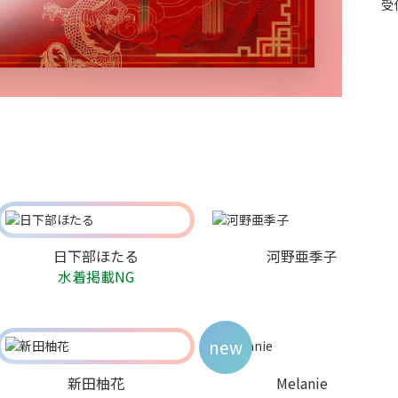
受
日下部ほたる
河野亜季子
水着掲載NG
new
新田柚花
Melanie