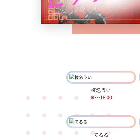
榛名うい
※～18:00
てるる