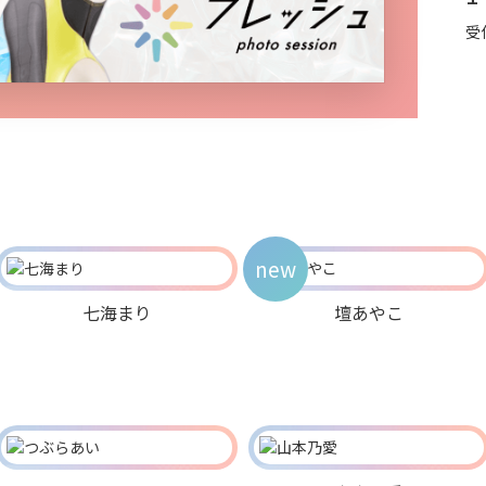
受
new
七海まり
壇あやこ