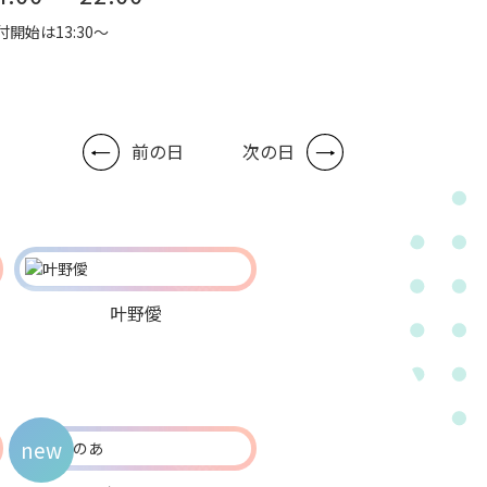
付開始は13:30～
前の日
次の日
叶野僾
new