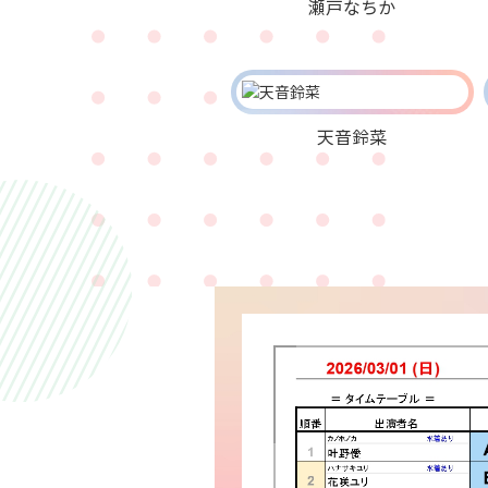
瀬戸なちか
天音鈴菜