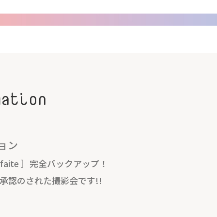
mation
ション
faite ］完全バックアップ！
”を承認のされた撮影会です!!