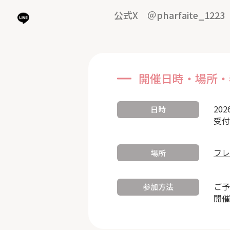
公式X ＠pharfaite_1223
開催日時・場所・
202
日時
受付
フレ
場所
ご予
参加方法
開催