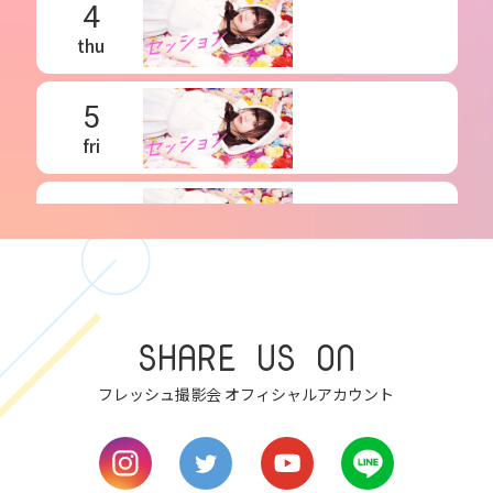
4
thu
5
fri
6
sat
7
SHARE US ON
sun
フレッシュ撮影会 オフィシャルアカウント
8
mon
9