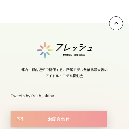
tue
10
wed
11
thu
12
fri
都内・都内近郊で開催する、所属モデル数業界最大級の
13
アイドル・モデル撮影会
sat
14
Tweets by fresh_akiba
sun
15
お問合わせ
mon