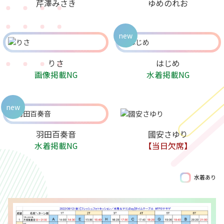
芹澤みさき
ゆめのれお
new
りさ
はじめ
画像掲載NG
水着掲載NG
new
羽田百奏音
國安さゆり
水着掲載NG
【当日欠席】
水着あり