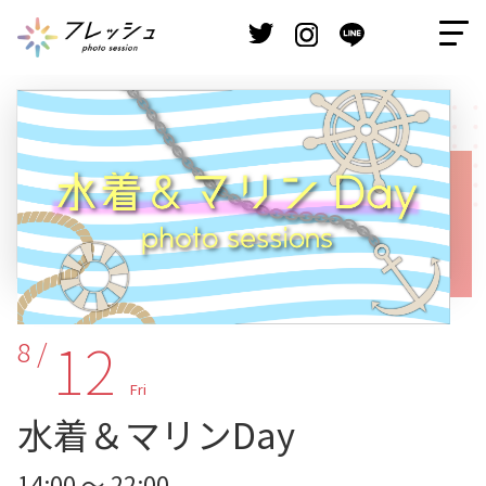
12
8 /
Fri
水着＆マリンDay
14:00 ～ 22:00