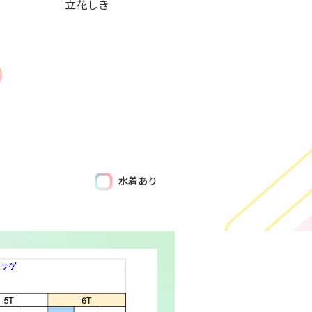
立花しき
水着あり