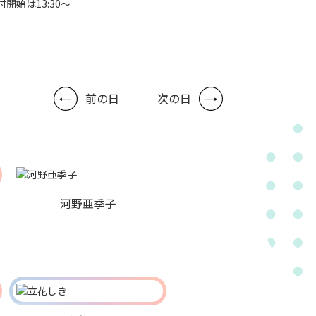
付開始は13:30～
前の日
次の日
河野亜季子