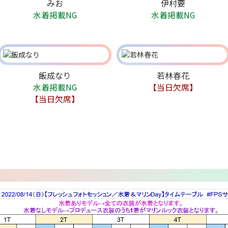
みお
伊村要
水着掲載NG
水着掲載NG
飯成なり
若林春花
水着掲載NG
【当日欠席】
【当日欠席】
Birthday
7/24