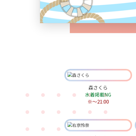
森さくら
水着掲載NG
※〜21:00