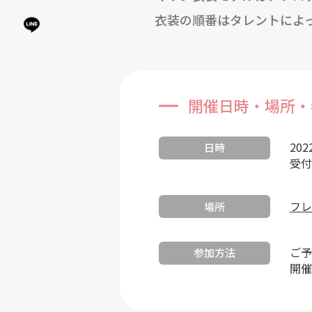
衣装の順番はタレントによ
開催日時・場所・
202
日時
受付
フレ
場所
ご予
参加方法
開催