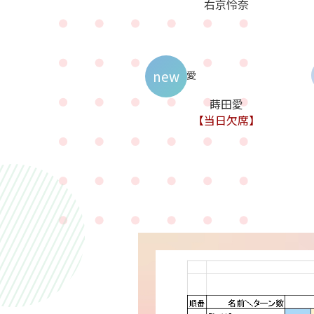
右京怜奈
new
蒔田愛
【当日欠席】