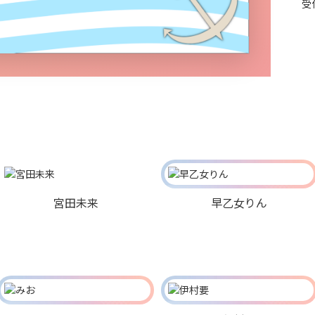
受
宮田未来
早乙女りん