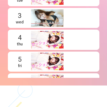
3
wed
4
thu
5
fri
6
sat
7