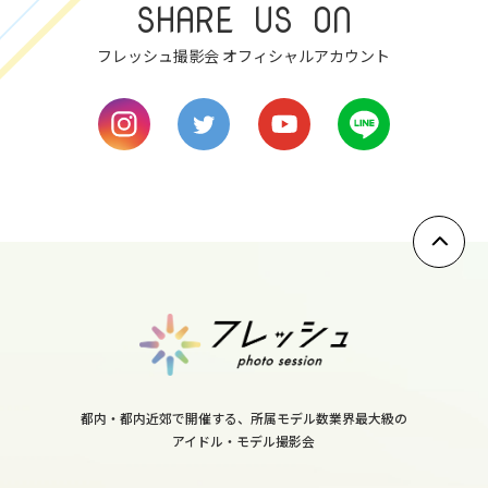
SHARE US ON
sun
フレッシュ撮影会 オフィシャルアカウント
8
mon
9
tue
10
wed
11
thu
12
fri
13
都内・都内近郊で開催する、所属モデル数業界最大級の
sat
アイドル・モデル撮影会
14