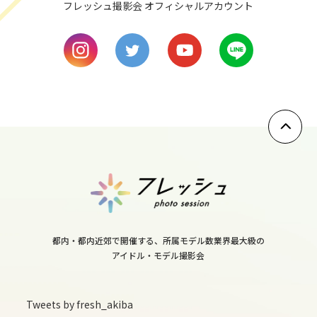
フレッシュ撮影会 オフィシャルアカウント
mon
9
tue
10
wed
11
thu
12
fri
13
都内・都内近郊で開催する、所属モデル数業界最大級の
sat
アイドル・モデル撮影会
14
sun
Tweets by fresh_akiba