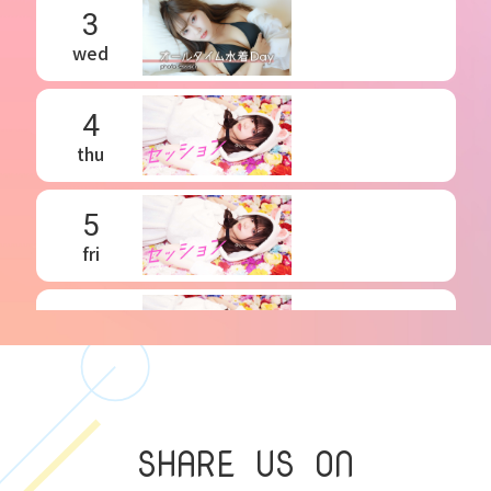
3
wed
4
thu
5
fri
6
sat
7
sun
SHARE US ON
8