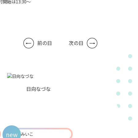
付開始は13:30～
前の日
次の日
日向なづな
new