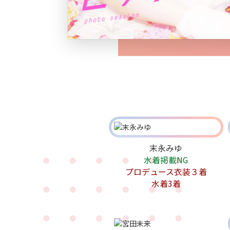
末永みゆ
水着掲載NG
プロデュース衣装３着
水着3着