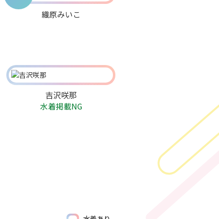
織原みいこ
吉沢咲那
水着掲載NG
水着あり