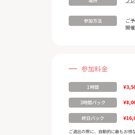
フレ
場所
ご予
参加方法
開催
参加料金
¥3,5
1時間
¥8,0
3時間パック
¥16,
終日パック
ご退出の際に、自動的に最もお得