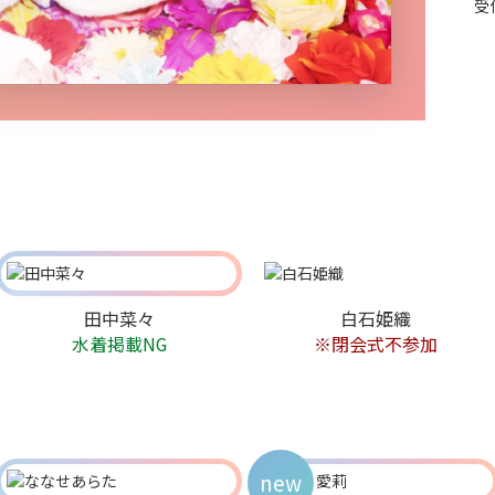
受
田中菜々
白石姫織
水着掲載NG
※閉会式不参加
new