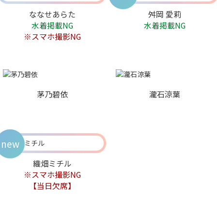
ななせあらた
舛岡 愛莉
水着掲載NG
水着掲載NG
※スマホ撮影NG
茅乃碧依
瀧石涼葉
new
織畑ミチル
※スマホ撮影NG
【当日欠席】