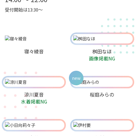
受付開始は13:30～
寝々綾音
桝田なほ
画像掲載NG
new
涼川夏音
桜庭みらの
水着掲載NG