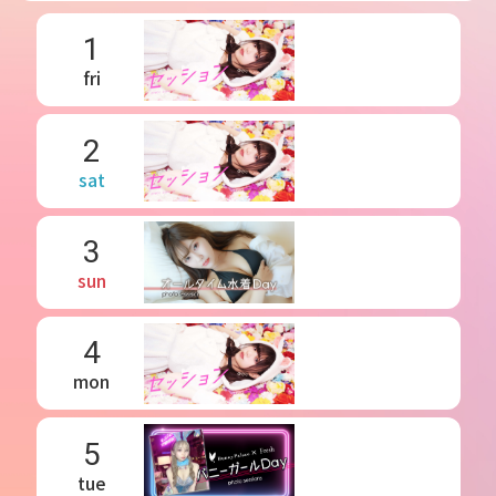
1
fri
2
sat
3
sun
4
mon
5
tue