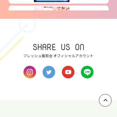
6
wed
7
thu
SHARE US ON
8
フレッシュ撮影会 オフィシャルアカウント
fri
9
sat
10
sun
11
mon