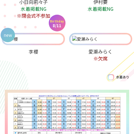
小日向莉々子
伊村要
水着掲載NG
水着掲載NG
※閉会式不参加
Birthday
8/11
new
李櫻
愛瀬みらく
※欠席
水着あり