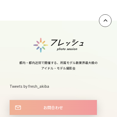
10
sun
11
mon
12
tue
13
都内・都内近郊で開催する、所属モデル数業界最大級の
wed
アイドル・モデル撮影会
14
Tweets by fresh_akiba
thu
15
お問合わせ
fri