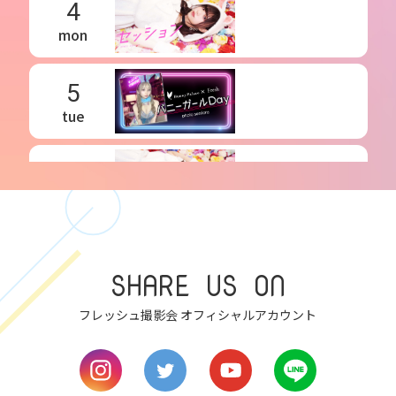
4
mon
5
tue
6
wed
7
thu
SHARE US ON
8
フレッシュ撮影会 オフィシャルアカウント
fri
9
sat