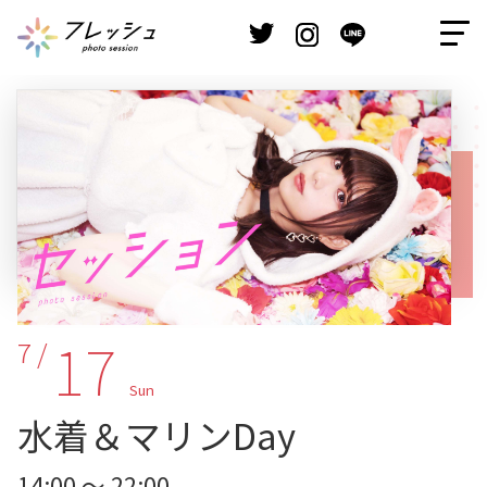
17
7 /
Sun
水着＆マリンDay
14:00 ～ 22:00