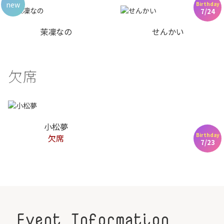
new
Birthday
7/24
茉凜なの
せんかい
欠席
小松夢
Birthday
欠席
7/23
Event Information