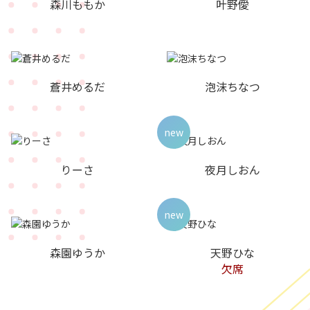
森川ももか
叶野僾
蒼井めるだ
泡沫ちなつ
new
りーさ
夜月しおん
new
森園ゆうか
天野ひな
欠席