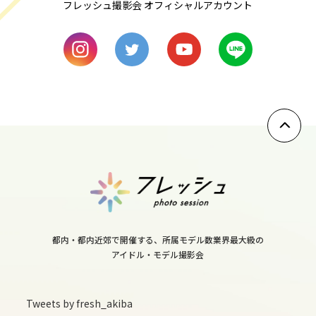
フレッシュ撮影会 オフィシャルアカウント
8
mon
9
tue
10
wed
11
thu
12
fri
都内・都内近郊で開催する、所属モデル数業界最大級の
13
アイドル・モデル撮影会
sat
14
Tweets by fresh_akiba