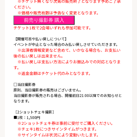
※チケット無くなり次第の販売終了となります予めご了承
ください。
※価格や販売枚数は予告なく変更となります。
前売り撮影券 購入
チケット1枚で2会場いずれも参加可能です。
【開催可否や払い戻しについて】
イベントが中止となった場合のみ払い戻しさせていただきます。
※出演者情報変更など含めて、いかなる場合も、お支払い
後の払い戻しは出来ません。
※払い戻しは支払い方法によりお振込みでの対応となりま
す。
※返金金額はチケット代のみとなります。
□当日撮影券
原則、当日撮影券の販売はございません。
当日撮影券が販売される場合、開催前日21:00以降でのお知らせと
なります。
［2ショットチェキ撮影］
■1枚：1,500円
※2ショットチェキ券は事前に受付でご購入ください。
※チェキ1枚につきサインタイムがつきます。
※サインタイムは状況により変動いたします。