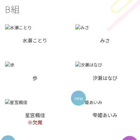
B組
水瀬ことり
みさ
歩
汐瀬はなび
new
星宮楓佳
雫姫あいみ
※欠席