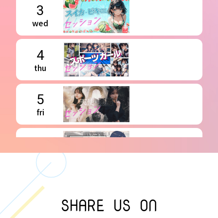
3
wed
4
thu
5
fri
6
sat
7
SHARE US ON
sun