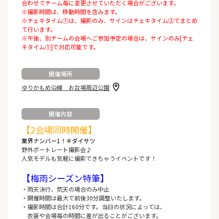
合わせてチーム毎に変更させていただく場合がございます。
※撮影時間は、移動時間を含みます。
※チェキタイム①は、撮影のみ、サインはチェキタイム②でまとめ
て行います。
※午後、別チームの会場へご参加予定の場合は、サインのみ[チェ
キタイム①]で対応可能です。
開催場所
ゆりかもめ沿線 お台場周辺公園
開催内容
【2会場同時開催】
業界ナンバー1！＃ダイサツ
野外ポートレート撮影会♪
人気モデルも気軽に撮影できちゃうイベントです！
【梅雨シーズン特筆】
・雨天決行、荒天の場合のみ中止
・開催時間は最大で前後30分調整いたします。
・撮影時間は合計160分です。当日の状況によっては、
衣装や会場毎の時間に差が出ることがございます。