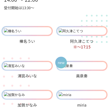
受付開始は13:30～
榛名うい
阿久津こてつ
※～17:15
new
清宮みいな
奥泉奏
加賀かなみ
miria