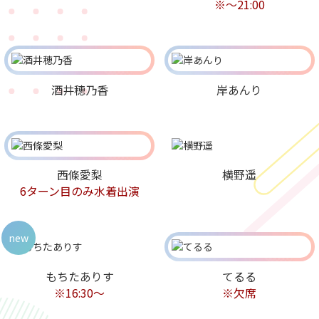
※〜21:00
酒井穂乃香
岸あんり
西條愛梨
横野遥
6ターン目のみ水着出演
new
もちたありす
てるる
※16:30～
※欠席