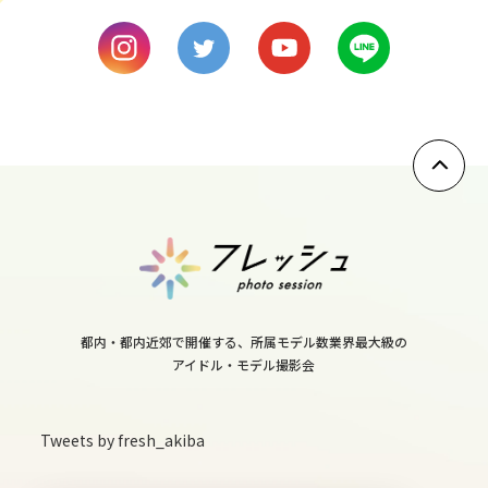
mon
9
tue
10
wed
11
thu
12
fri
13
都内・都内近郊で開催する、所属モデル数業界最大級の
sat
アイドル・モデル撮影会
14
sun
Tweets by fresh_akiba
15