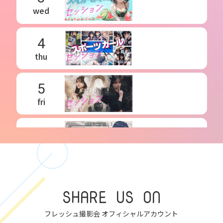
wed
4
thu
5
fri
6
sat
7
SHARE US ON
sun
フレッシュ撮影会 オフィシャルアカウント
8