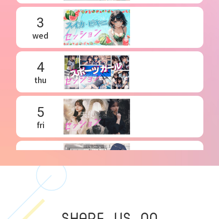
3
wed
4
thu
5
fri
6
sat
7
SHARE US ON
sun