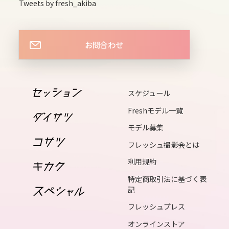
sun
Tweets by fresh_akiba
15
mon
お問合わせ
16
tue
17
スケジュール
wed
Freshモデル一覧
18
モデル募集
thu
フレッシュ撮影会とは
19
利用規約
fri
特定商取引法に基づく表
20
記
sat
フレッシュプレス
21
オンラインストア