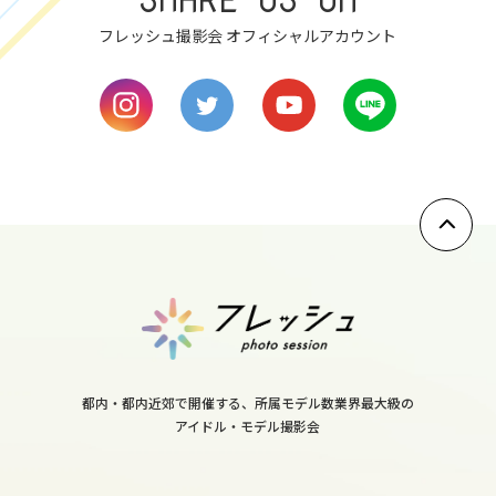
フレッシュ撮影会 オフィシャルアカウント
8
mon
9
tue
10
wed
11
thu
12
fri
13
都内・都内近郊で開催する、所属モデル数業界最大級の
sat
アイドル・モデル撮影会
14