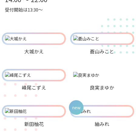
受付開始は13:30～
大城かえ
蒼山みこと
峰尾こずえ
良実まゆか
new
新田柚花
紬みれ