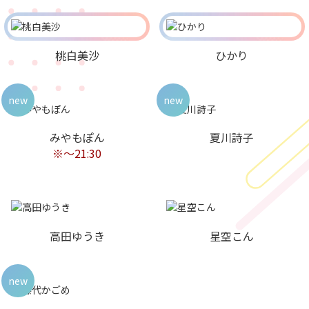
桃白美沙
ひかり
new
new
みやもぽん
夏川詩子
※〜21:30
高田ゆうき
星空こん
new