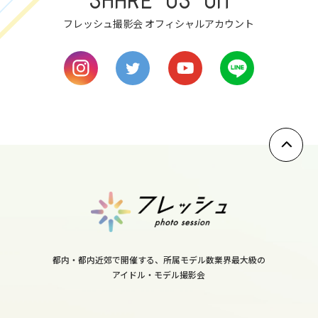
フレッシュ撮影会 オフィシャルアカウント
8
mon
9
tue
10
wed
11
thu
12
fri
13
都内・都内近郊で開催する、所属モデル数業界最大級の
sat
アイドル・モデル撮影会
14