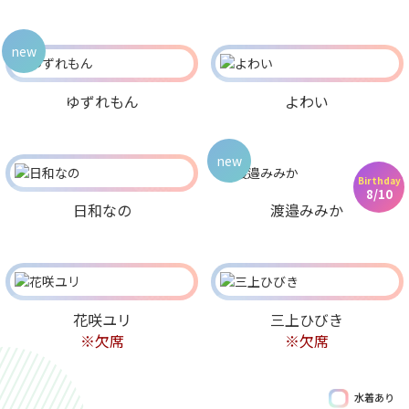
new
ゆずれもん
よわい
new
Birthday
8/10
日和なの
渡邉みみか
花咲ユリ
三上ひびき
※欠席
※欠席
水着あり