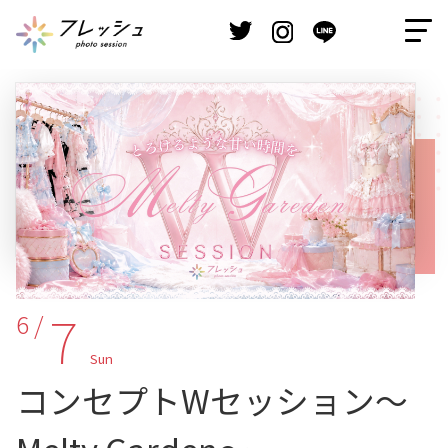
7
6 /
Sun
コンセプトWセッション～