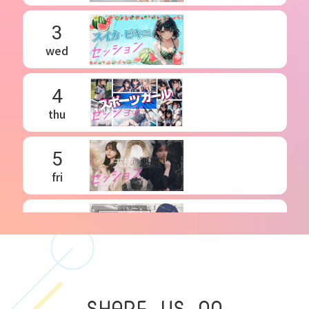
3
wed
4
thu
5
fri
6
sat
7
SHARE US ON
sun