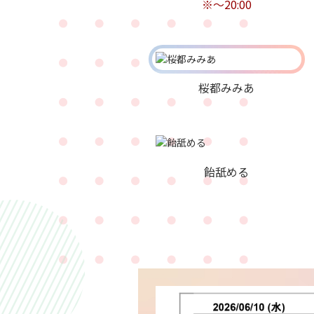
※～20:00
桜都みみあ
飴舐める