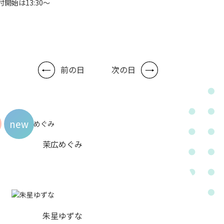
付開始は13:30～
前の日
次の日
new
茉広めぐみ
朱星ゆずな