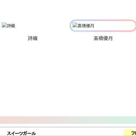
詩織
髙橋優月