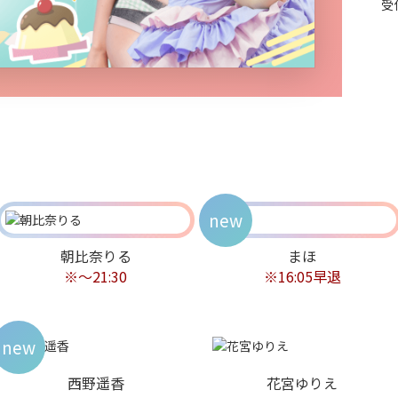
受
new
朝比奈りる
まほ
※～21:30
※16:05早退
new
西野遥香
花宮ゆりえ