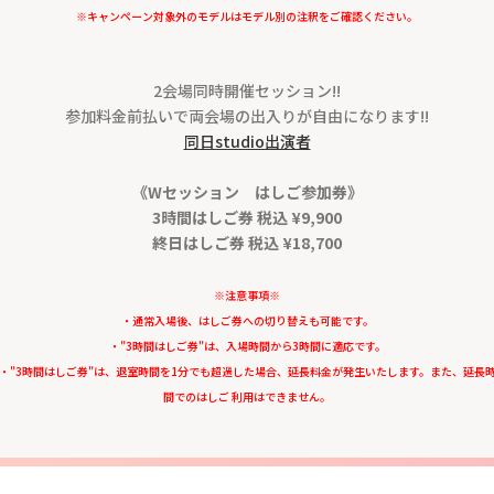
※キャンペーン対象外のモデルはモデル別の注釈をご確認ください。
2会場同時開催セッション!!
参加料金前払いで両会場の出入りが自由になります!!
同日studio出演者
《Wセッション はしご参加券》
3時間はしご券 税込 ¥9,900
終日はしご券 税込 ¥18,700
※注意事項※
・通常入場後、はしご券への切り替えも可能です。
・"3時間はしご券"は、入場時間から3時間に適応です。
・"3時間はしご券"は、退室時間を1分でも超過した場合、延長料金が発生いたします。また、延長
間でのはしご 利用はできません。