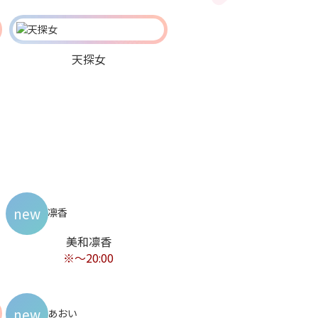
天探女
new
美和凛香
※～20:00
new