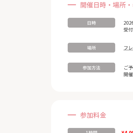
開催日時・場所・
202
日時
受付
フレ
場所
ご予
参加方法
開催
参加料金
¥4,0
1時間