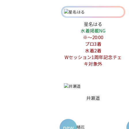
星名はる
水着掲載NG
※～20:00
プロ3着
水着2着
Wセッション1周年記念チェ
キ対象外
井瀬遥
new