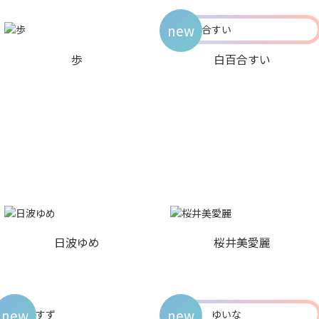
new
歩
白百合すい
日波ゆめ
桜井美愛麗
new
new