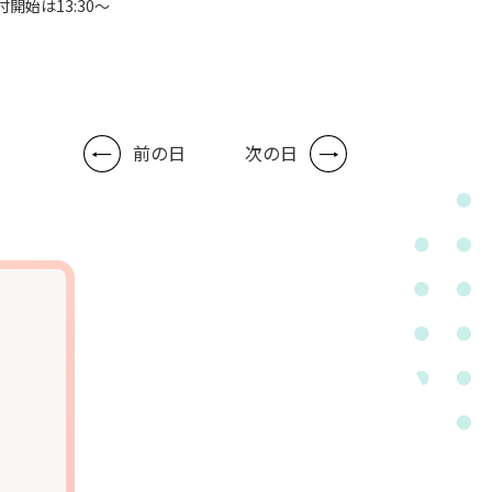
付開始は13:30～
前の日
次の日