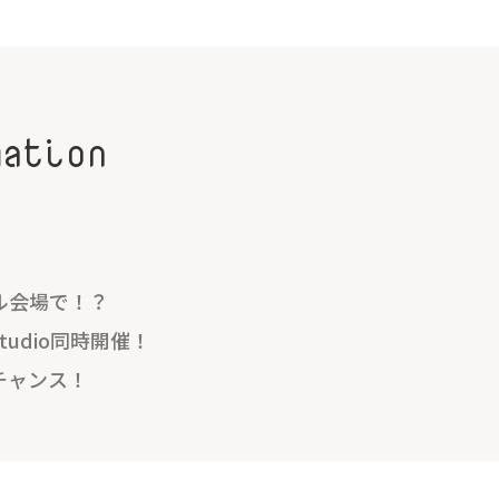
mation
ル会場で！？
udio同時開催！
チャンス！