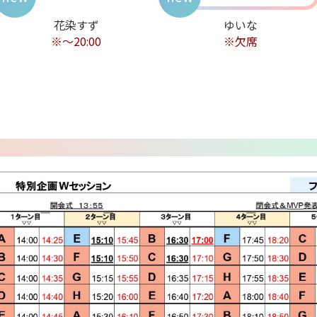
花染すず
ゆいな
※～20:00
※欠席