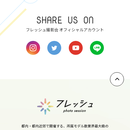
7
SHARE US ON
sun
フレッシュ撮影会 オフィシャルアカウント
8
mon
9
tue
10
wed
11
thu
12
fri
都内・都内近郊で開催する、所属モデル数業界最大級の