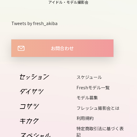
13
アイドル・モデル撮影会
sat
14
Tweets by fresh_akiba
sun
15
お問合わせ
mon
16
tue
スケジュール
17
Freshモデル一覧
wed
モデル募集
18
フレッシュ撮影会とは
thu
利用規約
19
fri
特定商取引法に基づく表
記