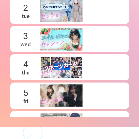
2
tue
3
wed
4
thu
5
fri
6
sat