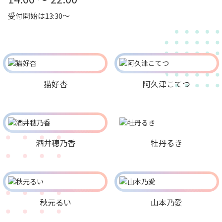
受付開始は13:30～
猫好杏
阿久津こてつ
酒井穂乃香
牡丹るき
秋元るい
山本乃愛