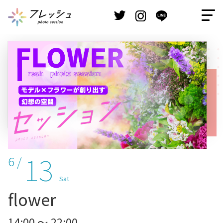
13
6 /
Sat
flower
14:00 ～ 22:00