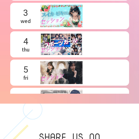
3
wed
4
thu
5
fri
6
sat
7
SHARE US ON
sun