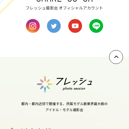
フレッシュ撮影会 オフィシャルアカウント
8
mon
9
tue
10
wed
11
thu
12
fri
都内・都内近郊で開催する、所属モデル数業界最大級の
アイドル・モデル撮影会
13
sat