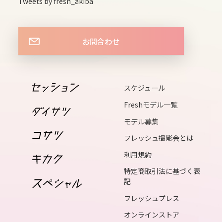
Tweets by fresh_akiba
14
sun
お問合わせ
15
mon
16
スケジュール
tue
Freshモデル一覧
17
wed
モデル募集
18
フレッシュ撮影会とは
thu
利用規約
19
特定商取引法に基づく表
記
fri
フレッシュプレス
20
オンラインストア
sat