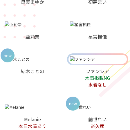
良実まゆか
初芽まい
亜莉奈
星宮楓佳
new
結木ことの
ファンシア
水着掲載NG
水着なし
new
Melanie
蘭世れい
本日水着あり
※欠席