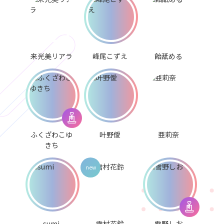
来光美リアラ
峰尾こずえ
飴舐める
ふくざわこゆ
叶野僾
亜莉奈
きち
sumi
雪村花鈴
雪野しお