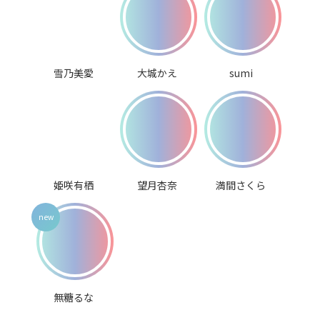
雪乃美愛
大城かえ
sumi
姫咲有栖
望月杏奈
満間さくら
無糖るな