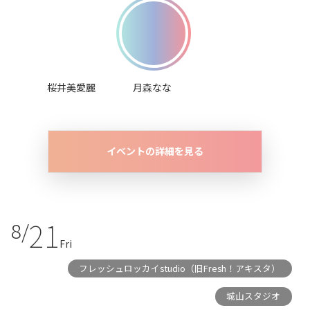
桜井美愛麗
月森なな
イベントの詳細を見る
21
8/
Fri
フレッシュロッカイstudio（旧Fresh！アキスタ）
城山スタジオ