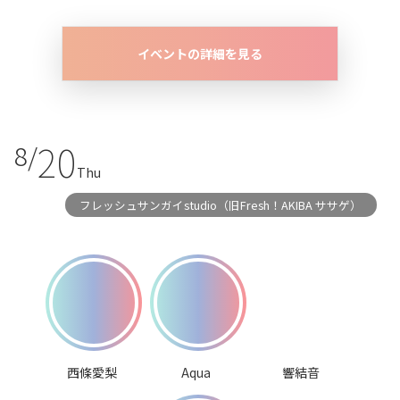
イベントの詳細を見る
20
8/
Thu
フレッシュサンガイstudio（旧Fresh！AKIBA ササゲ）
西條愛梨
Aqua
響結音