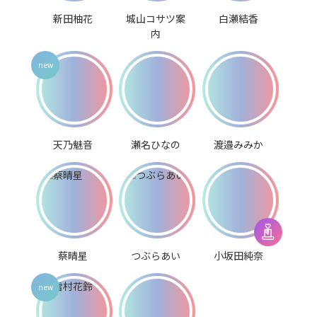
新田柚花
城山コサツ案
白瀬結香
内
天乃魅音
瀬名ひなの
渡邉みみか
蔡晴星
つぶらあい
小坂田純奈