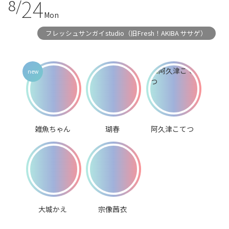
24
8/
Mon
フレッシュサンガイstudio（旧Fresh！AKIBA ササゲ）
雑魚ちゃん
瑚春
阿久津こてつ
大城かえ
宗像茜衣