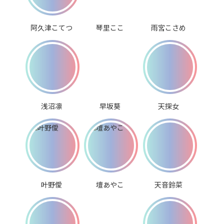
阿久津こてつ
琴里ここ
雨宮こさめ
浅沼凛
早坂葵
天探女
叶野僾
壇あやこ
天音鈴菜