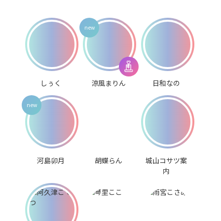
しぅく
涼風まりん
日和なの
河島卯月
胡蝶らん
城山コサツ案
内