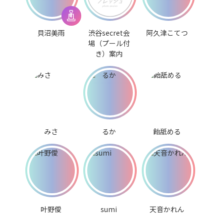
貝沼美雨
渋谷secret会
阿久津こてつ
場（プール付
き）案内
みさ
るか
飴舐める
叶野僾
sumi
天音かれん