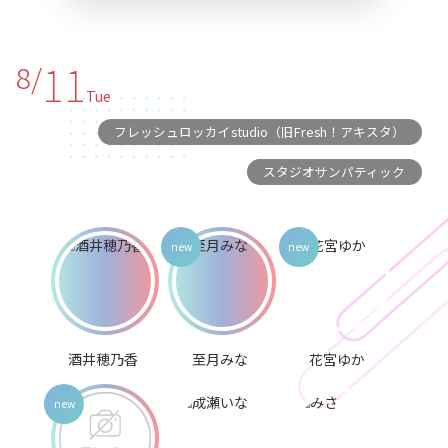
11
8/
Tue
フレッシュロッカイstudio（旧Fresh！アキスタ）
スタジオサンパティック
酒井穂乃香
至月みな
花宮ゆか