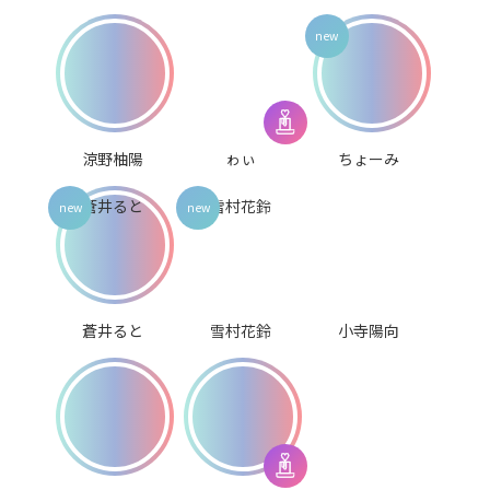
涼野柚陽
ゎぃ
ちょーみ
蒼井ると
雪村花鈴
小寺陽向