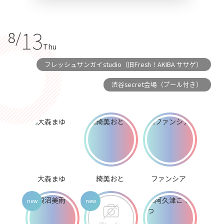
13
8/
Thu
フレッシュサンガイstudio（旧Fresh！AKIBA ササゲ）
渋谷secret会場（プール付き）
大森まゆ
綺美おと
ファンシア