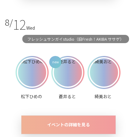
12
8/
Wed
フレッシュサンガイstudio（旧Fresh！AKIBA ササゲ）
松下ひめの
蒼井ると
綺美おと
イベントの詳細を見る