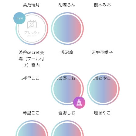
葉乃瑞月
胡蝶らん
櫻木みお
渋谷secret会
浅沼凛
河野亜季子
場（プール付
き）案内
琴里ここ
雪野しお
壇あやこ