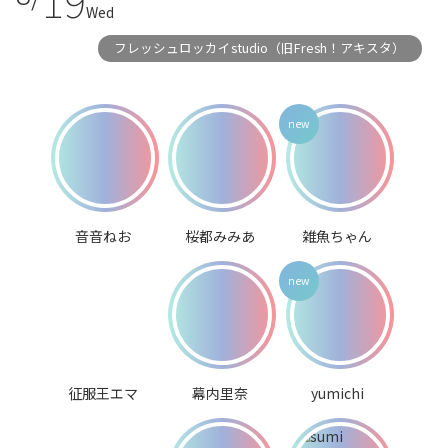
Wed
フレッシュロッカイstudio（旧Fresh！アキスタ）
音音ねお
桜都みみあ
雑魚ちゃん
征服王エマ
幕内里奈
yumichi