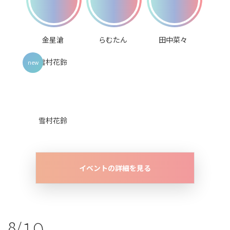
金星滄
らむたん
田中菜々
雪村花鈴
イベントの詳細を見る
19
8/