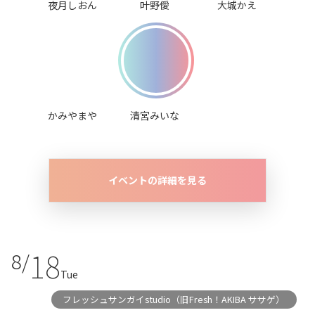
夜月しおん
叶野僾
大城かえ
かみやまや
清宮みいな
イベントの詳細を見る
18
8/
Tue
フレッシュサンガイstudio（旧Fresh！AKIBA ササゲ）