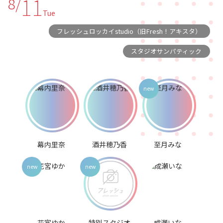
11
8/
Tue
フレッシュロッカイstudio（旧Fresh！アキスタ）
スタジオサンパティック
幕内里奈
酒井穂乃香
至月みな
花宮ゆか
特別スタジオ
成瀬いな