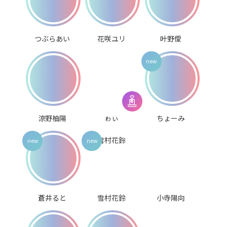
つぶらあい
花咲ユリ
叶野僾
涼野柚陽
ゎぃ
ちょーみ
蒼井ると
雪村花鈴
小寺陽向