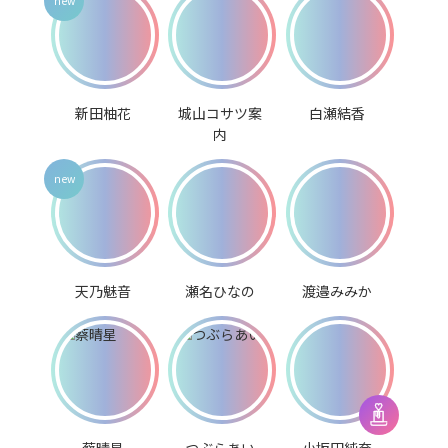
新田柚花
城山コサツ案
白瀬結香
内
天乃魅音
瀬名ひなの
渡邉みみか