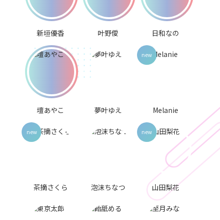
新垣優香
叶野僾
日和なの
壇あやこ
夢叶ゆえ
Melanie
茶摘さくら
泡沫ちなつ
山田梨花