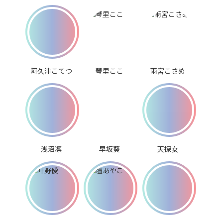
阿久津こてつ
琴里ここ
雨宮こさめ
浅沼凛
早坂葵
天探女