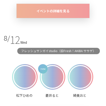
イベントの詳細を見る
12
8/
Wed
フレッシュサンガイstudio（旧Fresh！AKIBA ササゲ）
松下ひめの
蒼井ると
綺美おと