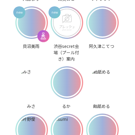
貝沼美雨
渋谷secret会
阿久津こてつ
場（プール付
き）案内
みさ
るか
飴舐める