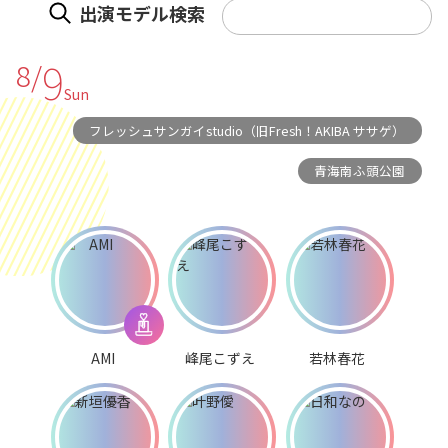
出演モデル検索
9
8/
Sun
フレッシュサンガイstudio（旧Fresh！AKIBA ササゲ）
青海南ふ頭公園
AMI
峰尾こずえ
若林春花