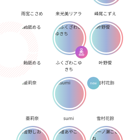
雨宮こさめ
来光美リアラ
峰尾こずえ
飴舐める
ふくざわこゆ
叶野僾
きち
亜莉奈
sumi
雪村花鈴