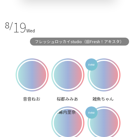
19
8/
Wed
フレッシュロッカイstudio（旧Fresh！アキスタ）
音音ねお
桜都みみあ
雑魚ちゃん