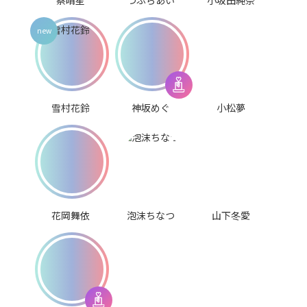
蔡晴星
つぶらあい
小坂田純奈
雪村花鈴
神坂めぐ
小松夢
花岡舞依
泡沫ちなつ
山下冬愛