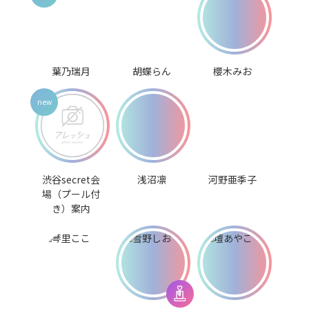
葉乃瑞月
胡蝶らん
櫻木みお
渋谷secret会
浅沼凛
河野亜季子
場（プール付
き）案内