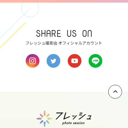
fri
7
SHARE US ON
sat
フレッシュ撮影会 オフィシャルアカウント
8
sun
9
mon
10
tue
11
wed
12
thu