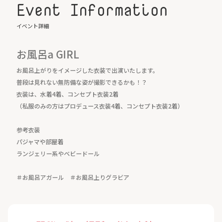
Event Information
イベント詳細
お風呂a GIRL
お風呂上がりをイメージした衣装で出演いたします。
普段は見れない無防備な姿が撮影できるかも！？
衣装は、水着4着、コンセプト衣装2着
（私服のみの方はプロデュース衣装4着、コンセプト衣装2着）
参考衣装
パジャマや部屋着
ランジェリー系やベビードール
＃お風呂アガール ＃お風呂上りグラビア