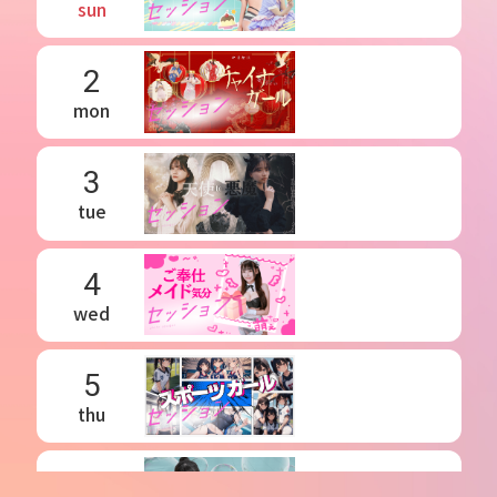
sun
2
mon
3
tue
4
wed
5
thu
6