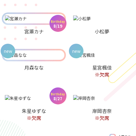
Birthday
8/19
宮瀬カナ
小松夢
new
new
月森なな
星宮楓佳
※欠席
Birthday
8/27
朱星ゆずな
岸岡杏奈
※欠席
※欠席