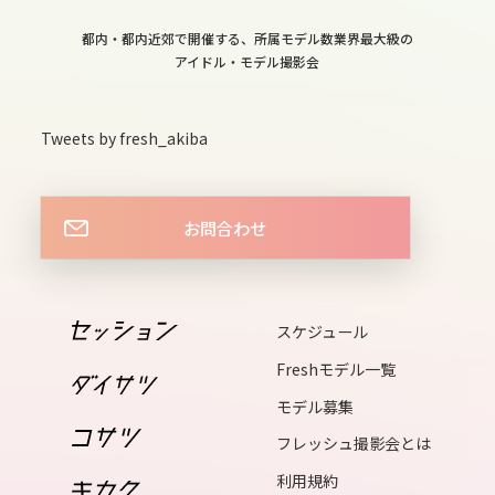
13
都内・都内近郊で開催する、所属モデル数業界最大級の
fri
アイドル・モデル撮影会
14
sat
Tweets by fresh_akiba
15
sun
お問合わせ
16
mon
17
スケジュール
tue
Freshモデル一覧
18
モデル募集
wed
フレッシュ撮影会とは
19
利用規約
thu