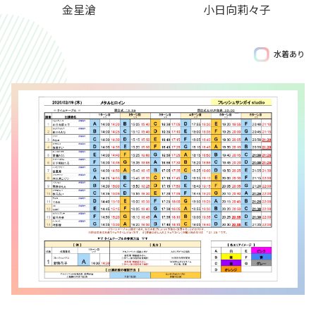
金星滄
小日向莉々子
水着あり