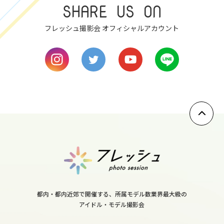
SHARE US ON
sat
フレッシュ撮影会 オフィシャルアカウント
8
sun
9
mon
10
tue
11
wed
12
thu
都内・都内近郊で開催する、所属モデル数業界最大級の
13
アイドル・モデル撮影会
fri