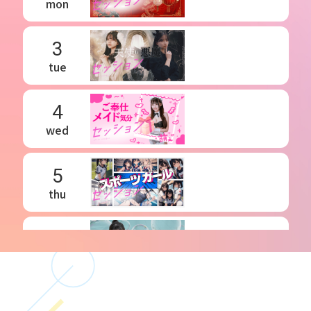
mon
3
tue
4
wed
5
thu
6
fri
7