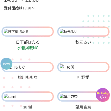
受付開始は13:30～
日下部ほたる
秋元るい
水着掲載NG
new
桃川ももな
叶野僾
Birthday
7/27
sumi
望月杏奈