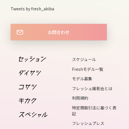
14
Tweets by fresh_akiba
sat
15
お問合わせ
sun
16
mon
スケジュール
17
Freshモデル一覧
tue
モデル募集
18
フレッシュ撮影会とは
wed
利用規約
19
特定商取引法に基づく表
thu
記
フレッシュプレス
20